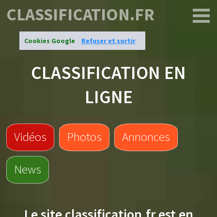
CLASSIFICATION.FR
Cookies Google
Refuser et sortir
CLASSIFICATION EN
LIGNE
Vidéos
Photos
Annonces
News
Le site
classification.fr
est en